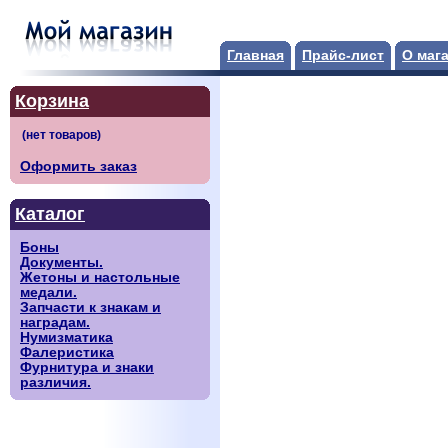
Главная
Прайс-лист
О маг
Корзина
Оформить заказ
Каталог
Боны
Документы.
Жетоны и настольные
медали.
Запчасти к знакам и
наградам.
Нумизматика
Фалеристика
Фурнитура и знаки
различия.