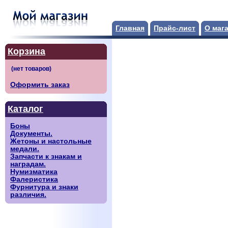
Главная
Прайс-лист
О маг
Корзина
Оформить заказ
Каталог
Боны
Документы.
Жетоны и настольные
медали.
Запчасти к знакам и
наградам.
Нумизматика
Фалеристика
Фурнитура и знаки
различия.