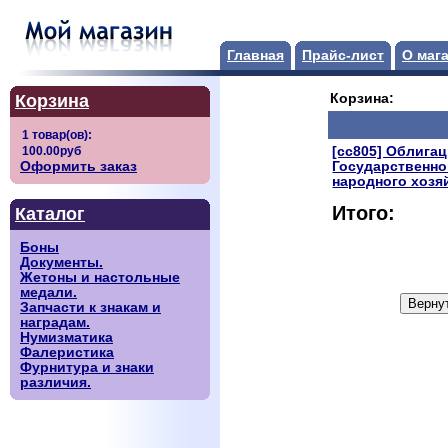
Главная
Прайс-лист
О маг
Корзина
Корзина:
[сс805] Облига
Оформить заказ
Государственно
народного хозя
Итого:
Каталог
Боны
Документы.
Жетоны и настольные
медали.
Запчасти к знакам и
наградам.
Нумизматика
Фалеристика
Фурнитура и знаки
различия.