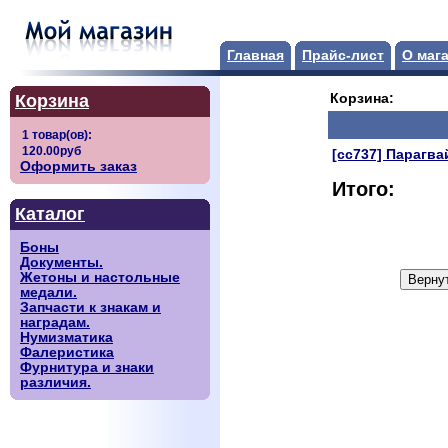
Главная
Прайс-лист
О маг
Корзина
Корзина:
[сс737] Парагва
Оформить заказ
Итого:
Каталог
Боны
Документы.
Жетоны и настольные
медали.
Запчасти к знакам и
наградам.
Нумизматика
Фалеристика
Фурнитура и знаки
различия.