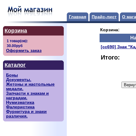
Главная
Прайс-лист
О маг
Корзина
Корзина:
Н
[сс690] Знак "К
Оформить заказ
Итого:
Каталог
Боны
Документы.
Жетоны и настольные
медали.
Запчасти к знакам и
наградам.
Нумизматика
Фалеристика
Фурнитура и знаки
различия.