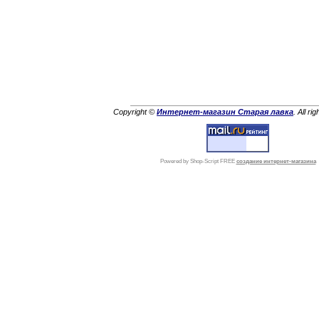
Copyright ©
Интернет-магазин Старая лавка
. All ri
Powered by Shop-Script FREE
создание интернет-магазина