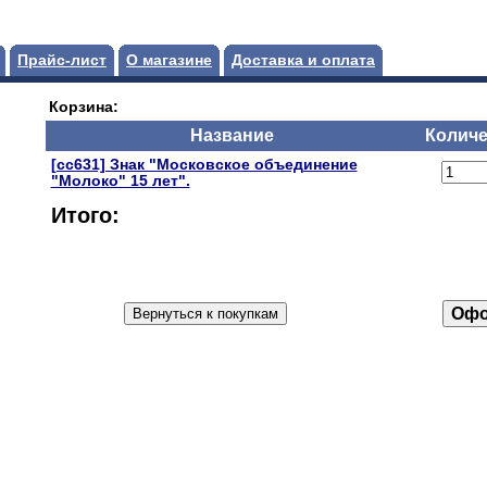
Прайс-лист
О магазине
Доставка и оплата
Корзина:
Название
Количе
[сс631] Знак "Московское объединение
"Молоко" 15 лет".
Итого: