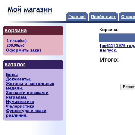
Главная
Прайс-лист
О маг
Корзина
Корзина:
[сс611] 1976 го
Оформить заказ
выпуск.
Итого:
Каталог
Боны
Документы.
Жетоны и настольные
медали.
Запчасти к знакам и
наградам.
Нумизматика
Фалеристика
Фурнитура и знаки
различия.