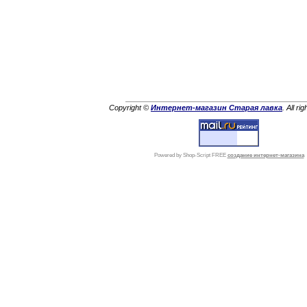
Copyright ©
Интернет-магазин Старая лавка
. All ri
Powered by Shop-Script FREE
создание интернет-магазина