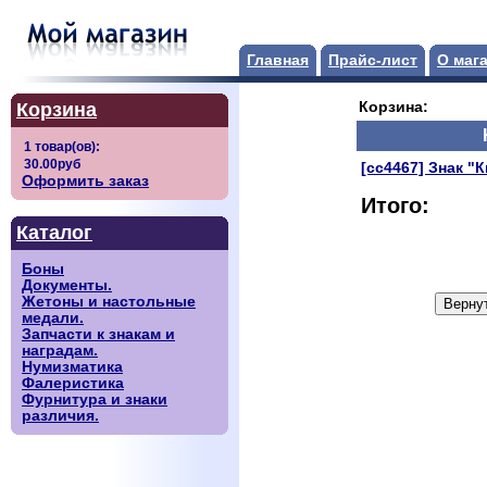
Главная
Прайс-лист
О маг
Корзина
Корзина:
[сс4467] Знак "
Оформить заказ
Итого:
Каталог
Боны
Документы.
Жетоны и настольные
медали.
Запчасти к знакам и
наградам.
Нумизматика
Фалеристика
Фурнитура и знаки
различия.