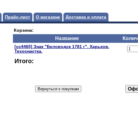
Прайс-лист
О магазине
Доставка и оплата
Корзина:
Название
Колич
[сс4465] Знак "Беловодск 1781 г". Харьков.
Техоснастка.
Итого: