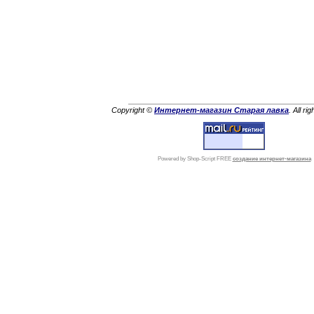
Copyright ©
Интернет-магазин Старая лавка
. All ri
Powered by Shop-Script FREE
создание интернет-магазина