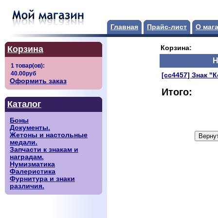
Главная
Прайс-лист
О маг
Корзина
Корзина:
Н
[сс4457] Знак "
Оформить заказ
Итого:
Каталог
Боны
Документы.
Жетоны и настольные
медали.
Запчасти к знакам и
наградам.
Нумизматика
Фалеристика
Фурнитура и знаки
различия.