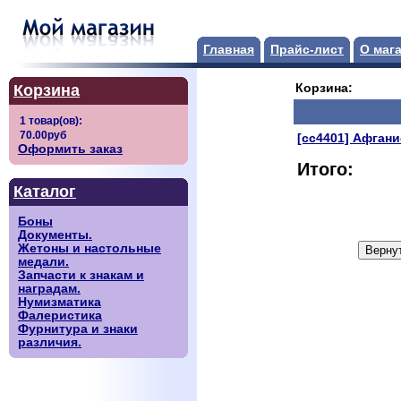
Главная
Прайс-лист
О маг
Корзина
Корзина:
[сс4401] Афгани
Оформить заказ
Итого:
Каталог
Боны
Документы.
Жетоны и настольные
медали.
Запчасти к знакам и
наградам.
Нумизматика
Фалеристика
Фурнитура и знаки
различия.