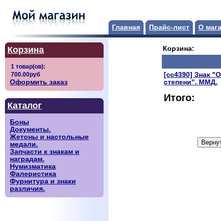
Главная
Прайс-лист
О маг
Корзина
Корзина:
[сс4390] Знак "
Оформить заказ
степени". ММД.
Итого:
Каталог
Боны
Документы.
Жетоны и настольные
медали.
Запчасти к знакам и
наградам.
Нумизматика
Фалеристика
Фурнитура и знаки
различия.