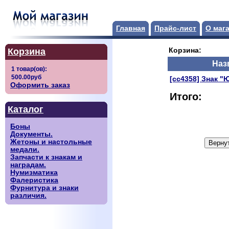
Главная
Прайс-лист
О маг
Корзина
Корзина:
Наз
[сс4358] Знак "
Оформить заказ
Итого:
Каталог
Боны
Документы.
Жетоны и настольные
медали.
Запчасти к знакам и
наградам.
Нумизматика
Фалеристика
Фурнитура и знаки
различия.