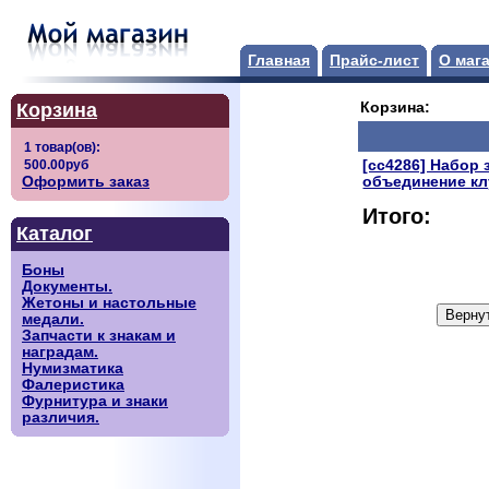
Главная
Прайс-лист
О маг
Корзина
Корзина:
[сс4286] Набор
Оформить заказ
объединение кл
Итого:
Каталог
Боны
Документы.
Жетоны и настольные
медали.
Запчасти к знакам и
наградам.
Нумизматика
Фалеристика
Фурнитура и знаки
различия.