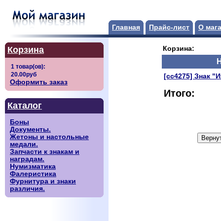
Главная
Прайс-лист
О маг
Корзина
Корзина:
[сс4275] Знак "
Оформить заказ
Итого:
Каталог
Боны
Документы.
Жетоны и настольные
медали.
Запчасти к знакам и
наградам.
Нумизматика
Фалеристика
Фурнитура и знаки
различия.