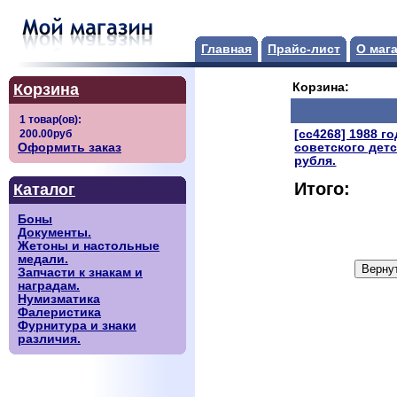
Главная
Прайс-лист
О маг
Корзина
Корзина:
[сс4268] 1988 г
Оформить заказ
советского детс
рубля.
Итого:
Каталог
Боны
Документы.
Жетоны и настольные
медали.
Запчасти к знакам и
наградам.
Нумизматика
Фалеристика
Фурнитура и знаки
различия.