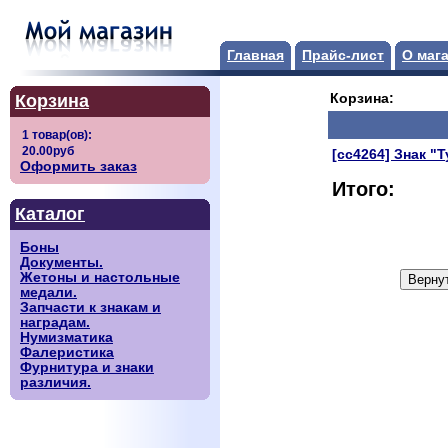
Главная
Прайс-лист
О маг
Корзина
Корзина:
[сс4264] Знак "Т
Оформить заказ
Итого:
Каталог
Боны
Документы.
Жетоны и настольные
медали.
Запчасти к знакам и
наградам.
Нумизматика
Фалеристика
Фурнитура и знаки
различия.