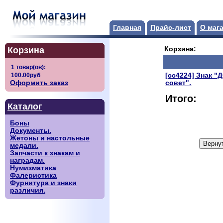
Главная
Прайс-лист
О маг
Корзина
Корзина:
[сс4224] Знак 
Оформить заказ
совет".
Итого:
Каталог
Боны
Документы.
Жетоны и настольные
медали.
Запчасти к знакам и
наградам.
Нумизматика
Фалеристика
Фурнитура и знаки
различия.