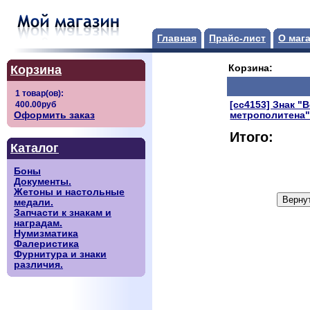
Главная
Прайс-лист
О маг
Корзина
Корзина:
[сс4153] Знак "
Оформить заказ
метрополитена"
Итого:
Каталог
Боны
Документы.
Жетоны и настольные
медали.
Запчасти к знакам и
наградам.
Нумизматика
Фалеристика
Фурнитура и знаки
различия.