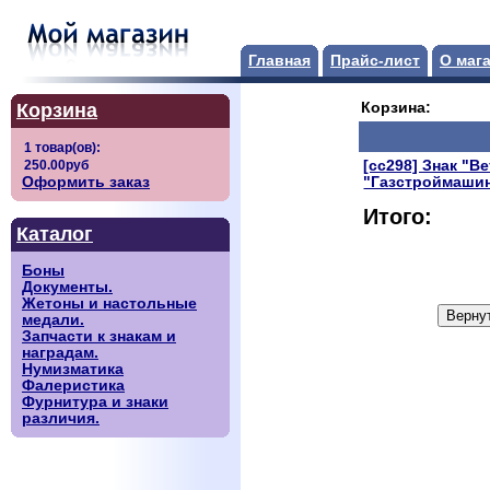
Главная
Прайс-лист
О маг
Корзина
Корзина:
[сс298] Знак "В
Оформить заказ
"Газстроймашин
Итого:
Каталог
Боны
Документы.
Жетоны и настольные
медали.
Запчасти к знакам и
наградам.
Нумизматика
Фалеристика
Фурнитура и знаки
различия.