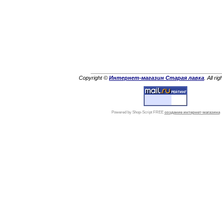
Copyright ©
Интернет-магазин Старая лавка
. All ri
Powered by Shop-Script FREE
создание интернет-магазина