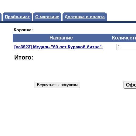
Прайс-лист
О магазине
Доставка и оплата
Корзина:
Название
Количест
[сс3923] Медаль "60 лет Курской битве".
Итого: