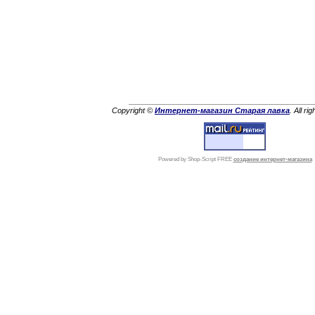
Copyright ©
Интернет-магазин Старая лавка
. All ri
Powered by Shop-Script FREE
создание интернет-магазина