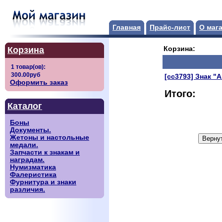
Главная
Прайс-лист
О маг
Корзина
Корзина:
[сс3793] Знак "
Оформить заказ
Итого:
Каталог
Боны
Документы.
Жетоны и настольные
медали.
Запчасти к знакам и
наградам.
Нумизматика
Фалеристика
Фурнитура и знаки
различия.