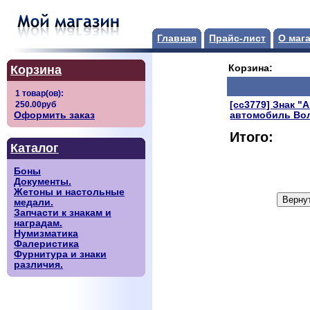
Главная
Прайс-лист
О маг
Корзина
Корзина:
[сс3779] Знак "
Оформить заказ
автомобиль Вол
Итого:
Каталог
Боны
Документы.
Жетоны и настольные
медали.
Запчасти к знакам и
наградам.
Нумизматика
Фалеристика
Фурнитура и знаки
различия.