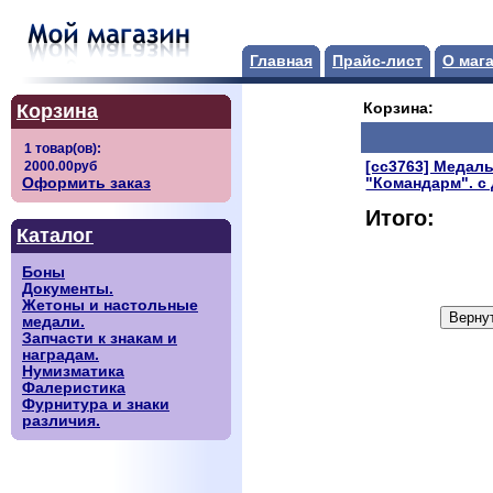
Главная
Прайс-лист
О маг
Корзина
Корзина:
[сс3763] Медал
Оформить заказ
"Командарм". с
Итого:
Каталог
Боны
Документы.
Жетоны и настольные
медали.
Запчасти к знакам и
наградам.
Нумизматика
Фалеристика
Фурнитура и знаки
различия.