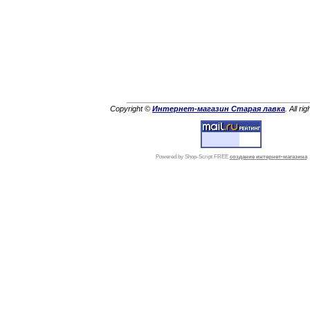
Copyright ©
Интернет-магазин Старая лавка
. All ri
Powered by Shop-Script FREE
создание интернет-магазина