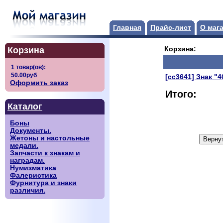
Главная
Прайс-лист
О маг
Корзина
Корзина:
[сс3641] Знак "
Оформить заказ
Итого:
Каталог
Боны
Документы.
Жетоны и настольные
медали.
Запчасти к знакам и
наградам.
Нумизматика
Фалеристика
Фурнитура и знаки
различия.