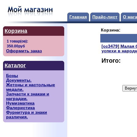
Главная
Прайс-лист
О маг
Корзина
Корзина:
[сс3479] Малая
Оформить заказ
успехи в народ
Итого:
Каталог
Боны
Документы.
Жетоны и настольные
медали.
Запчасти к знакам и
наградам.
Нумизматика
Фалеристика
Фурнитура и знаки
различия.