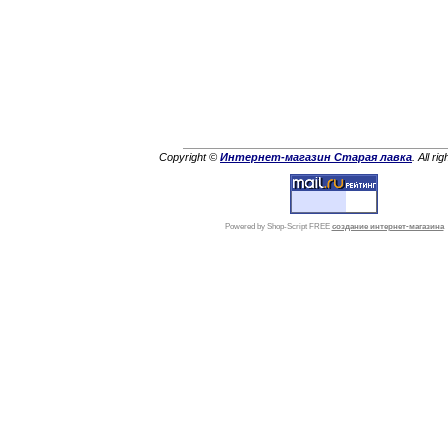
Copyright ©
Интернет-магазин Старая лавка
. All ri
Powered by Shop-Script FREE
создание интернет-магазина