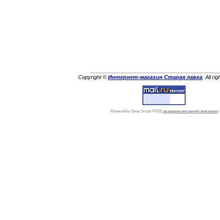
Copyright ©
Интернет-магазин Старая лавка
. All ri
Powered by Shop-Script FREE
создание интернет-магазина