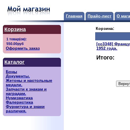
Главная
Прайс-лист
О маг
Корзина
Корзина:
[сс3348] Франц
Оформить заказ
1952 года.
Итого:
Каталог
Боны
Документы.
Жетоны и настольные
медали.
Запчасти к знакам и
наградам.
Нумизматика
Фалеристика
Фурнитура и знаки
различия.