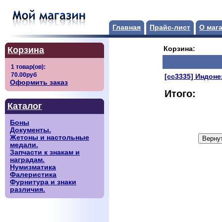
Главная
Прайс-лист
О маг
Корзина
Корзина:
[сс3335] Индоне
Оформить заказ
Итого:
Каталог
Боны
Документы.
Жетоны и настольные
медали.
Запчасти к знакам и
наградам.
Нумизматика
Фалеристика
Фурнитура и знаки
различия.