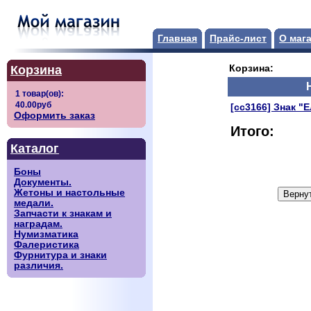
Главная
Прайс-лист
О маг
Корзина
Корзина:
[сс3166] Знак "
Оформить заказ
Итого:
Каталог
Боны
Документы.
Жетоны и настольные
медали.
Запчасти к знакам и
наградам.
Нумизматика
Фалеристика
Фурнитура и знаки
различия.