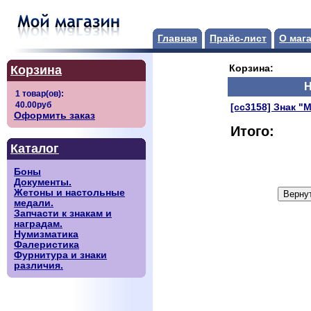
Главная
Прайс-лист
О маг
Корзина
Корзина:
Н
[сс3158] Знак "
Оформить заказ
Итого:
Каталог
Боны
Документы.
Жетоны и настольные
медали.
Запчасти к знакам и
наградам.
Нумизматика
Фалеристика
Фурнитура и знаки
различия.