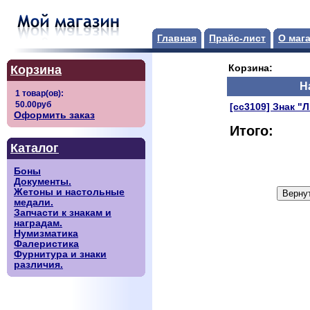
Главная
Прайс-лист
О маг
Корзина
Корзина:
Н
[сс3109] Знак "
Оформить заказ
Итого:
Каталог
Боны
Документы.
Жетоны и настольные
медали.
Запчасти к знакам и
наградам.
Нумизматика
Фалеристика
Фурнитура и знаки
различия.