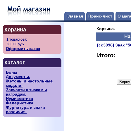
Главная
Прайс-лист
О маг
Корзина
Корзина:
На
[сс3098] Знак "
Оформить заказ
Итого:
Каталог
Боны
Документы.
Жетоны и настольные
медали.
Запчасти к знакам и
наградам.
Нумизматика
Фалеристика
Фурнитура и знаки
различия.