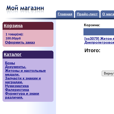
Главная
Прайс-лист
О маг
Корзина
Корзина:
[сс3079] Жетон 
Оформить заказ
Днепропетровск
Итого:
Каталог
Боны
Документы.
Жетоны и настольные
медали.
Запчасти к знакам и
наградам.
Нумизматика
Фалеристика
Фурнитура и знаки
различия.