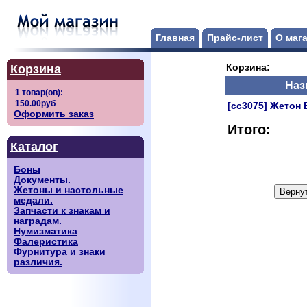
Главная
Прайс-лист
О маг
Корзина
Корзина:
Наз
[сс3075] Жетон 
Оформить заказ
Итого:
Каталог
Боны
Документы.
Жетоны и настольные
медали.
Запчасти к знакам и
наградам.
Нумизматика
Фалеристика
Фурнитура и знаки
различия.