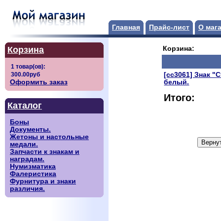
Главная
Прайс-лист
О маг
Корзина
Корзина:
[сс3061] Знак "
Оформить заказ
белый.
Итого:
Каталог
Боны
Документы.
Жетоны и настольные
медали.
Запчасти к знакам и
наградам.
Нумизматика
Фалеристика
Фурнитура и знаки
различия.