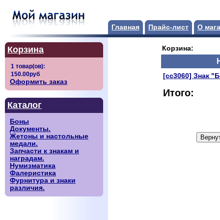
Главная
Прайс-лист
О маг
Корзина
Корзина:
[сс3060] Знак "
Оформить заказ
Итого:
Каталог
Боны
Документы.
Жетоны и настольные
медали.
Запчасти к знакам и
наградам.
Нумизматика
Фалеристика
Фурнитура и знаки
различия.