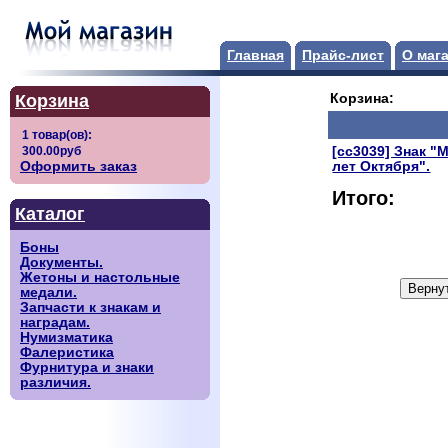
Главная
Прайс-лист
О маг
Корзина
Корзина:
[сс3039] Знак "
Оформить заказ
лет Октября".
Итого:
Каталог
Боны
Документы.
Жетоны и настольные
медали.
Запчасти к знакам и
наградам.
Нумизматика
Фалеристика
Фурнитура и знаки
различия.