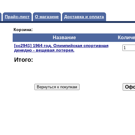
Прайс-лист
О магазине
Доставка и оплата
Корзина:
Название
Количе
[сс2941] 1964 год. Олимпийская спортивная
денедно - вещевая лотерея.
Итого: