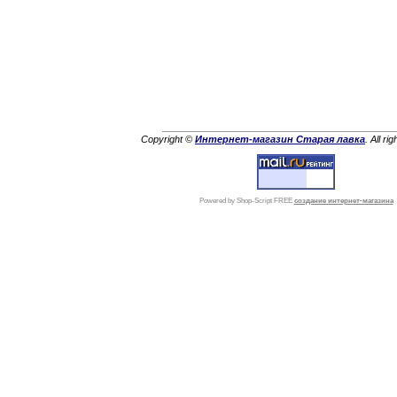
Copyright ©
Интернет-магазин Старая лавка
. All ri
Powered by Shop-Script FREE
создание интернет-магазина