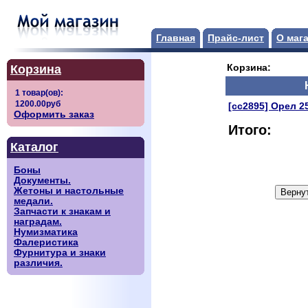
Главная
Прайс-лист
О маг
Корзина
Корзина:
[сс2895] Орел 2
Оформить заказ
Итого:
Каталог
Боны
Документы.
Жетоны и настольные
медали.
Запчасти к знакам и
наградам.
Нумизматика
Фалеристика
Фурнитура и знаки
различия.