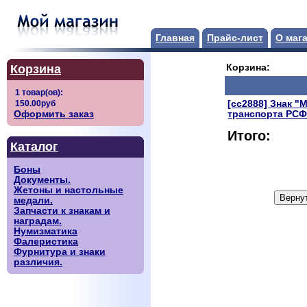
Главная
Прайс-лист
О маг
Корзина
Корзина:
[сс2888] Знак 
Оформить заказ
транспорта РСФ
Итого:
Каталог
Боны
Документы.
Жетоны и настольные
медали.
Запчасти к знакам и
наградам.
Нумизматика
Фалеристика
Фурнитура и знаки
различия.