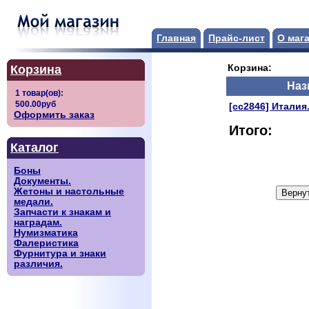
Главная
Прайс-лист
О маг
Корзина
Корзина:
Наз
[сс2846] Италия
Оформить заказ
Итого:
Каталог
Боны
Документы.
Жетоны и настольные
медали.
Запчасти к знакам и
наградам.
Нумизматика
Фалеристика
Фурнитура и знаки
различия.