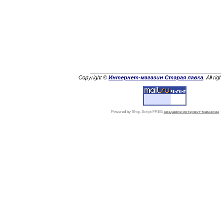
Copyright ©
Интернет-магазин Старая лавка
. All ri
Powered by Shop-Script FREE
создание интернет-магазина