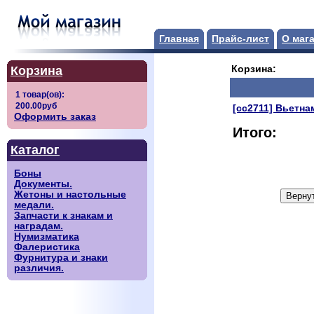
Главная
Прайс-лист
О маг
Корзина
Корзина:
[сс2711] Вьетнам
Оформить заказ
Итого:
Каталог
Боны
Документы.
Жетоны и настольные
медали.
Запчасти к знакам и
наградам.
Нумизматика
Фалеристика
Фурнитура и знаки
различия.