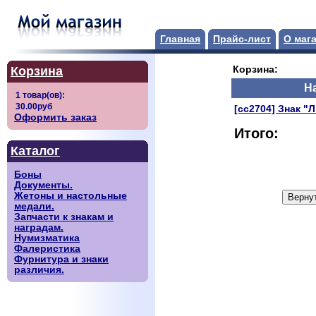
Главная
Прайс-лист
О маг
Корзина
Корзина:
Н
[сс2704] Знак "
Оформить заказ
Итого:
Каталог
Боны
Документы.
Жетоны и настольные
медали.
Запчасти к знакам и
наградам.
Нумизматика
Фалеристика
Фурнитура и знаки
различия.