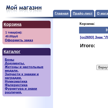
Главная
Прайс-лист
О маг
Корзина
Корзина:
[сс2693] Знак "
Оформить заказ
Итого:
Каталог
Боны
Документы.
Жетоны и настольные
медали.
Запчасти к знакам и
наградам.
Нумизматика
Фалеристика
Фурнитура и знаки
различия.